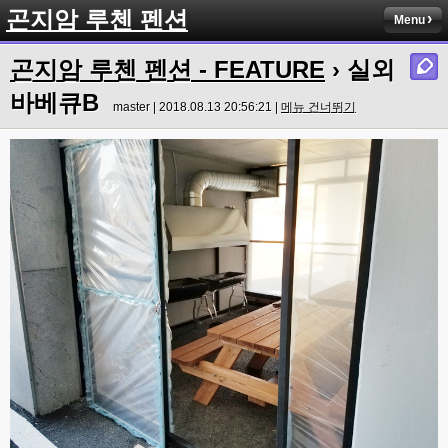
곤지암 루첸 펜션
Menu
곤지암 루첸 펜션 - FEATURE
› 실외
바베큐B
master | 2018.08.13 20:56:21 |
메뉴 건너뛰기