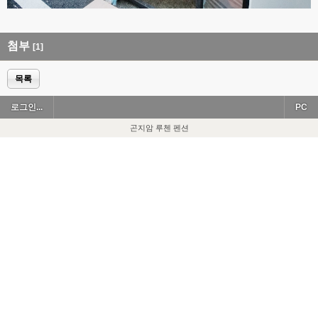
첨부
[1]
목록
로그인...
PC
곤지암 루첸 펜션