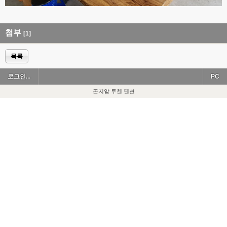
첨부
[1]
목록
로그인...
PC
곤지암 루첸 펜션