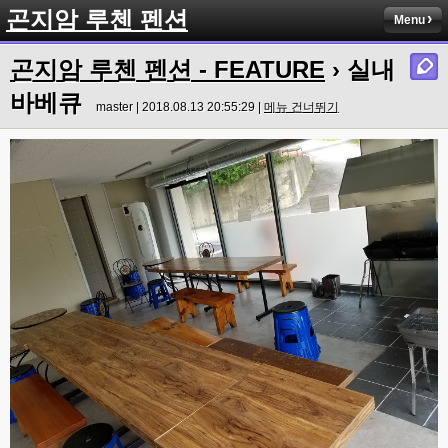
곤지암 루첸 펜션
Menu
곤지암 루첸 펜션 - FEATURE
› 실내
바베큐
master | 2018.08.13 20:55:29 |
메뉴 건너뛰기