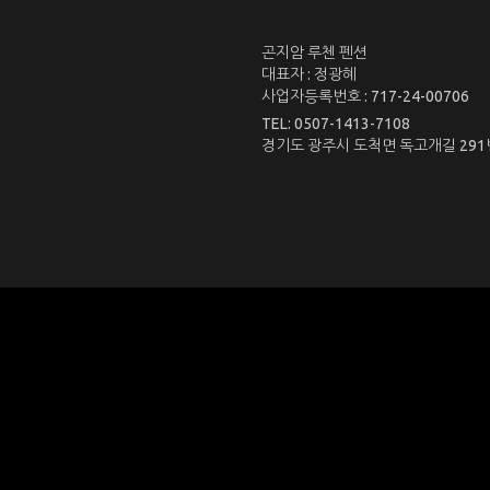
곤지암 루첸 펜션
대표자 : 정광혜
사업자등록번호 : 717-24-00706
TEL: 0507-1413-7108
경기도 광주시 도척면 독고개길 291