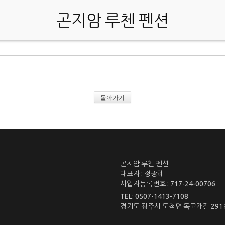
곤지암 루첸 펜션
돌아가기
곤지암 루첸 펜션
대표자 : 정광혜
사업자등록번호 : 717-24-00706
TEL: 0507-1413-7108
경기도 광주시 도척면 독고개길 291