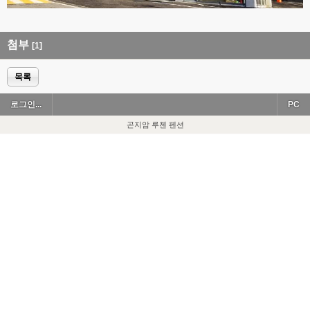
첨부
[1]
목록
로그인...
PC
곤지암 루첸 펜션