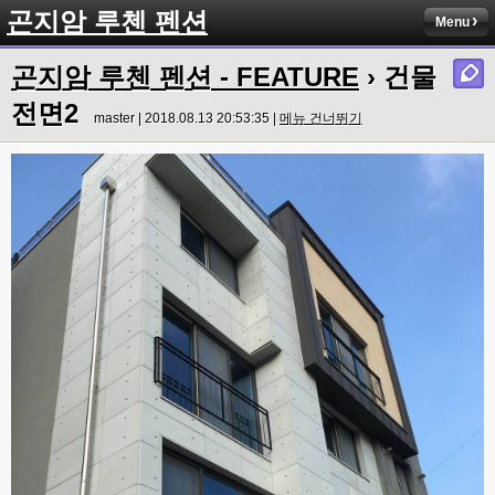
곤지암 루첸 펜션
Menu
곤지암 루첸 펜션 - FEATURE
› 건물
전면2
master | 2018.08.13 20:53:35 |
메뉴 건너뛰기