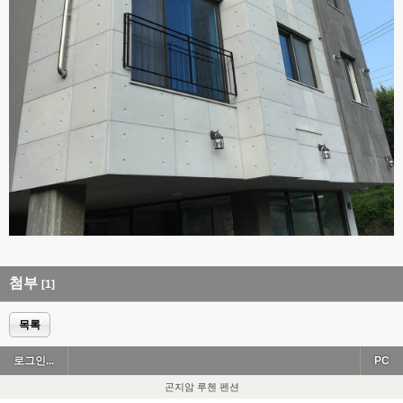
첨부
[1]
목록
로그인...
PC
곤지암 루첸 펜션