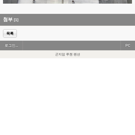
첨부
[1]
목록
로그인...
PC
곤지암 루첸 펜션