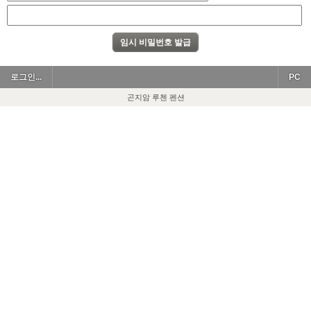
로그인...
PC
곤지암 루첸 펜션