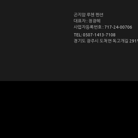
곤지암 루첸 펜션
대표자 : 정광혜
사업자등록번호 : 717-24-00706
TEL: 0507-1413-7108
경기도 광주시 도척면 독고개길 291