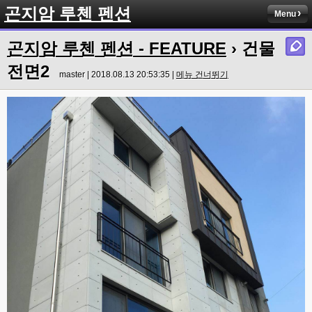
곤지암 루첸 펜션
Menu
곤지암 루첸 펜션 - FEATURE
› 건물
전면2
master | 2018.08.13 20:53:35 |
메뉴 건너뛰기