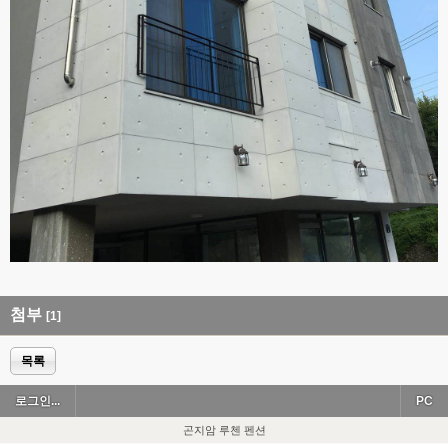
첨부
[1]
목록
로그인...
PC
곤지암 루첸 펜션