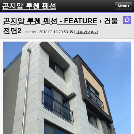
곤지암 루첸 펜션
Menu
곤지암 루첸 펜션 - FEATURE
› 건물
전면2
master | 2018.08.13 20:53:35 |
메뉴 건너뛰기