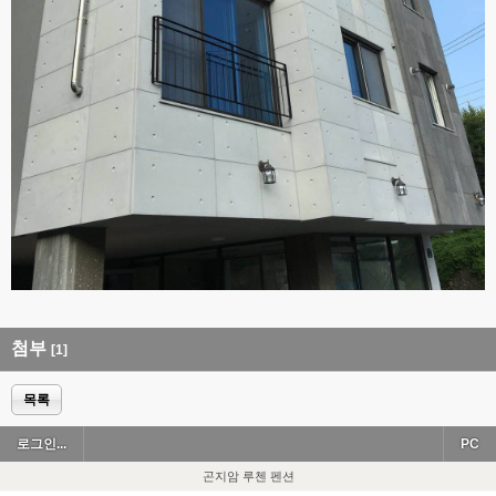
첨부
[1]
목록
로그인...
PC
곤지암 루첸 펜션